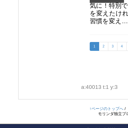
気に！特別
を変えたけ
習慣を変え…
1
2
3
4
a:40013 t:1 y:3
↑ページのトップへ
/
モリンダ独立プロ