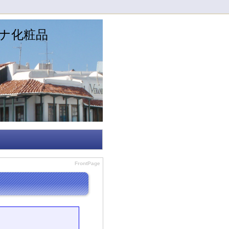
ナ化粧品
FrontPage