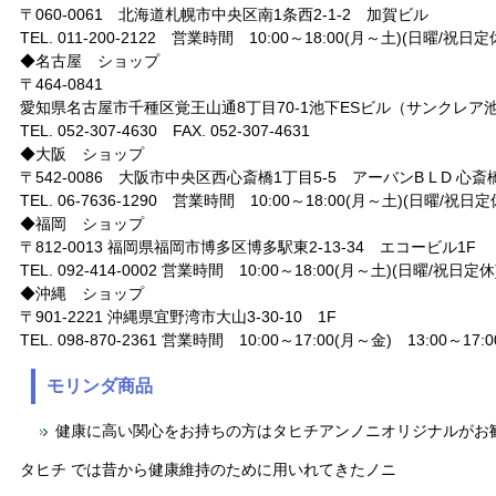
〒060-0061 北海道札幌市中央区南1条西2-1-2 加賀ビル
TEL. 011-200-2122 営業時間 10:00～18:00(月～土)(日曜/祝日定
◆名古屋 ショップ
〒464-0841
愛知県名古屋市千種区覚王山通8丁目70-1池下ESビル（サンクレア
TEL. 052-307-4630 FAX. 052-307-4631
◆大阪 ショップ
〒542-0086 大阪市中央区西心斎橋1丁目5-5 アーバンB L D 心斎橋
TEL. 06-7636-1290 営業時間 10:00～18:00(月～土)(日曜/祝日定
◆福岡 ショップ
〒812-0013 福岡県福岡市博多区博多駅東2-13-34 エコービル1F
TEL. 092-414-0002 営業時間 10:00～18:00(月～土)(日曜/祝日定休
◆沖縄 ショップ
〒901-2221 沖縄県宜野湾市大山3-30-10 1F
TEL. 098-870-2361 営業時間 10:00～17:00(月～金) 13:00～17
モリンダ商品
健康に高い関心をお持ちの方はタヒチアンノニオリジナルがお
タヒチ では昔から健康維持のために用いれてきたノニ