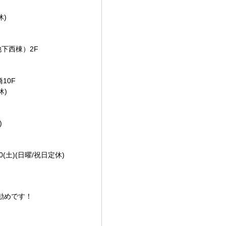
休)
池下西棟）2F
10F
休)
)
:00(土)(日曜/祝日定休)
勧めです！