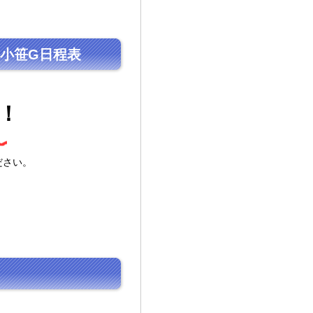
小笹G日程表
！
。
ださい。